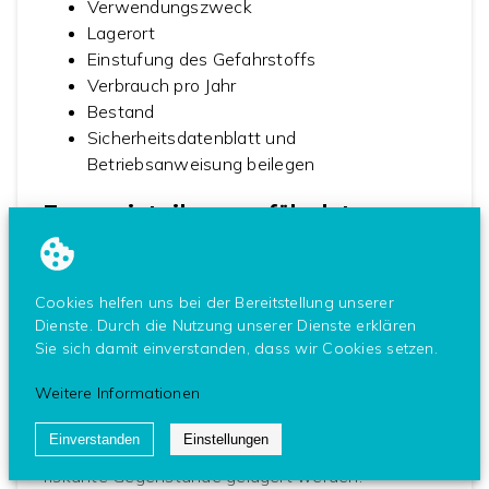
Verwendungszweck
Lagerort
Einstufung des Gefahrstoffs
Verbrauch pro Jahr
Bestand
Sicherheitsdatenblatt und
Betriebsanweisung beilegen
Zoneneinteilung: gefährdete
Bereiche um den Schrank
Kommen wir zum Abschluss noch zur
Cookies helfen uns bei der Bereitstellung unserer
Zoneneinteilung. Da selbst durch einen
Dienste. Durch die Nutzung unserer Dienste erklären
Gefahrstoffschrank nicht jegliche Gefahr komplett
Sie sich damit einverstanden, dass wir Cookies setzen.
gebannt werden kann, ist ein gewisser
Weitere Informationen
Sicherheitsabstand zu manchen Schränken
zu halten. In diesen Abständen bzw. Zonen
Einverstanden
Einstellungen
sollten dann
keine Zündquellen
oder andere
riskante Gegenstände gelagert werden.