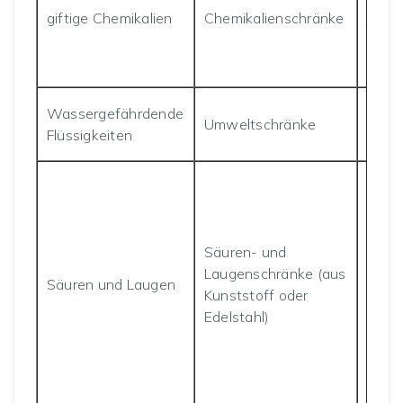
giftige Chemikalien
Chemikalienschränke
je na
mit o
Bran
Wassergefährdende
Auff
Umweltschränke
Flüssigkeiten
Belü
Auff
im S
aus
Säuren- und
hoch
Laugenschränke (aus
Mater
Säuren und Laugen
Kunststoff oder
(Poly
Edelstahl)
spezi
Stahl
herge
Ablu