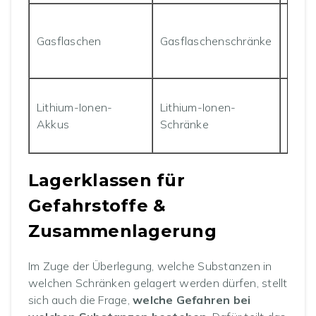
Explo
Gasflaschen
Gasflaschenschränke
Aufb
Abluf
Feuer
Lithium-Ionen-
Lithium-Ionen-
innen
Akkus
Schränke
Quar
Lagerklassen für
Gefahrstoffe &
Zusammenlagerung
Im Zuge der Überlegung, welche Substanzen in
welchen Schränken gelagert werden dürfen, stellt
sich auch die Frage,
welche Gefahren bei