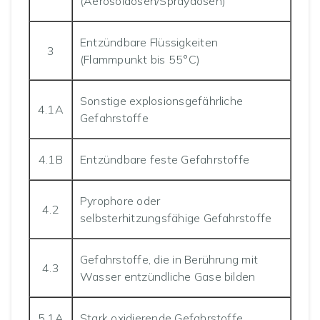
(Aerosoldosen/Spraydosen)
Entzündbare Flüssigkeiten
3
(Flammpunkt bis 55°C)
Sonstige explosionsgefährliche
4.1A
Gefahrstoffe
4.1B
Entzündbare feste Gefahrstoffe
Pyrophore oder
4.2
selbsterhitzungsfähige Gefahrstoffe
Gefahrstoffe, die in Berührung mit
4.3
Wasser entzündliche Gase bilden
5.1A
Stark oxidierende Gefahrstoffe