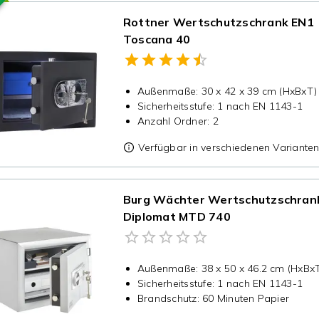
Rottner Wertschutzschrank EN1
Toscana 40
Außenmaße
:
30 x 42 x 39 cm (HxBxT)
Sicherheitsstufe
:
1 nach EN 1143-1
Anzahl Ordner
:
2
Verfügbar in verschiedenen Variante
Burg Wächter Wertschutzschran
Diplomat MTD 740
Außenmaße
:
38 x 50 x 46.2 cm (HxBx
Sicherheitsstufe
:
1 nach EN 1143-1
Brandschutz
:
60 Minuten Papier