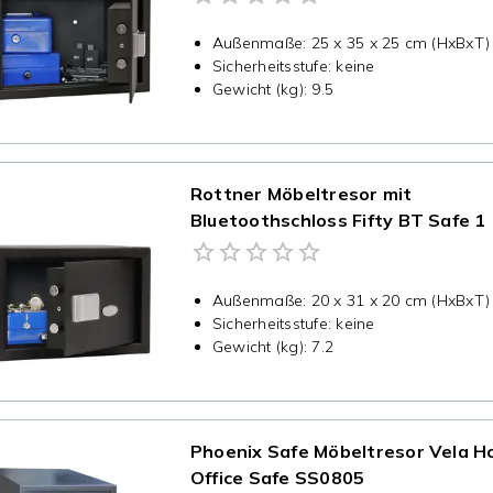
Außenmaße
:
25 x 35 x 25 cm (HxBxT)
Sicherheitsstufe
:
keine
Gewicht (kg)
:
9.5
Rottner Möbeltresor mit
Bluetoothschloss Fifty BT Safe 1
Außenmaße
:
20 x 31 x 20 cm (HxBxT)
Sicherheitsstufe
:
keine
Gewicht (kg)
:
7.2
Phoenix Safe Möbeltresor Vela 
Office Safe SS0805