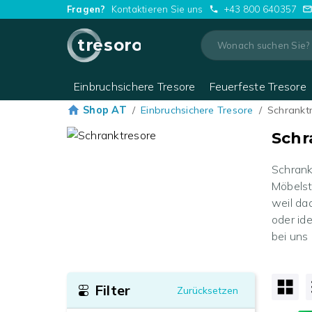
Fragen?
Kontaktieren Sie uns
+43 800 640357
tresoro
Einbruchsichere Tresore
Feuerfeste Tresore
Shop AT
/
Einbruchsichere Tresore
/
Schrankt
Schr
Schrank
Möbelst
weil da
oder id
bei uns
Filter
Zurücksetzen