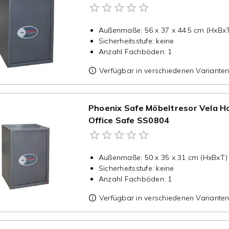
Außenmaße
:
56 x 37 x 44.5 cm (HxBx
Sicherheitsstufe
:
keine
Anzahl Fachböden
:
1
Verfügbar in verschiedenen Variante
Phoenix Safe Möbeltresor Vela 
Office Safe SS0804
Außenmaße
:
50 x 35 x 31 cm (HxBxT)
Sicherheitsstufe
:
keine
Anzahl Fachböden
:
1
Verfügbar in verschiedenen Variante