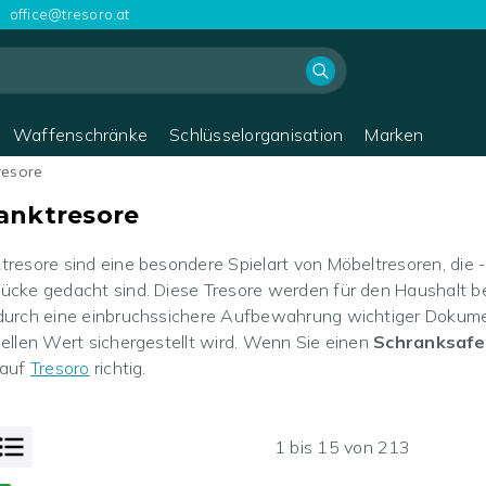
office@tresoro.at
Waffenschränke
Schlüsselorganisation
Marken
resore
anktresore
tresore sind eine besondere Spielart von Möbeltresoren, die 
ücke gedacht sind. Diese Tresore werden für den Haushalt bes
durch eine einbruchssichere Aufbewahrung wichtiger Dokum
eellen Wert sichergestellt wird. Wenn Sie einen
Schranksafe
 auf
Tresoro
richtig.
1
bis
15
von
213