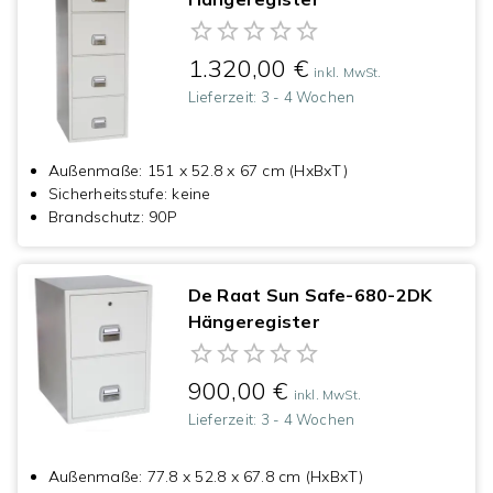
1.320,00 €
inkl. MwSt.
Lieferzeit:
3 - 4 Wochen
Außenmaße
:
151 x 52.8 x 67 cm (HxBxT)
Sicherheitsstufe
:
keine
Brandschutz
:
90P
De Raat Sun Safe-680-2DK
Hängeregister
900,00 €
inkl. MwSt.
Lieferzeit:
3 - 4 Wochen
Außenmaße
:
77.8 x 52.8 x 67.8 cm (HxBxT)