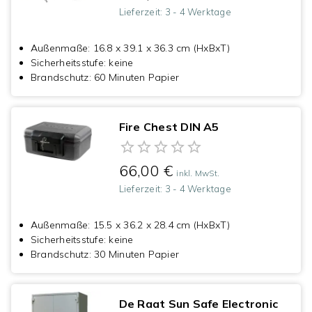
Lieferzeit:
3 - 4 Werktage
Außenmaße
:
16.8 x 39.1 x 36.3 cm (HxBxT)
Sicherheitsstufe
:
keine
Brandschutz
:
60 Minuten Papier
Fire Chest DIN A5
66,00 €
inkl. MwSt.
Lieferzeit:
3 - 4 Werktage
Außenmaße
:
15.5 x 36.2 x 28.4 cm (HxBxT)
Sicherheitsstufe
:
keine
Brandschutz
:
30 Minuten Papier
De Raat Sun Safe Electronic