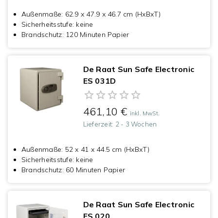
Außenmaße
:
62.9 x 47.9 x 46.7 cm (HxBxT)
Sicherheitsstufe
:
keine
Brandschutz
:
120 Minuten Papier
De Raat Sun Safe Electronic
ES 031D
461,10 €
inkl. MwSt.
Lieferzeit:
2 - 3 Wochen
Außenmaße
:
52 x 41 x 44.5 cm (HxBxT)
Sicherheitsstufe
:
keine
Brandschutz
:
60 Minuten Papier
De Raat Sun Safe Electronic
ES 020