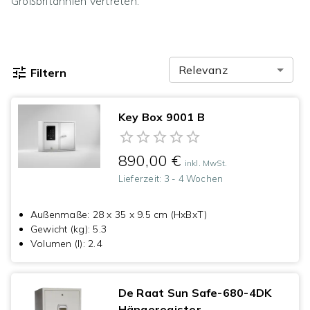
Großbritannien vertreten.
Relevanz
Filtern
Key Box 9001 B
890,00 €
inkl. MwSt.
Lieferzeit:
3 - 4 Wochen
Außenmaße
:
28 x 35 x 9.5 cm (HxBxT)
Gewicht (kg)
:
5.3
Volumen (l)
:
2.4
De Raat Sun Safe-680-4DK
Hängeregister