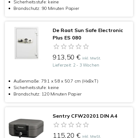
Sicherheitsstufe
:
keine
Brandschutz
:
90 Minuten Papier
De Raat Sun Safe Electronic
Plus ES 080
913,50 €
inkl. MwSt.
Lieferzeit:
2 - 3 Wochen
Außenmaße
:
79.1 x 58 x 50.7 cm (HxBxT)
Sicherheitsstufe
:
keine
Brandschutz
:
120 Minuten Papier
Sentry CFW20201 DIN A4
115,20 €
inkl. MwSt.