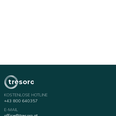
tresoro
KOSTENLOSE HOTLINE
+43 800 640357
E-MAIL
office@tresoro.at