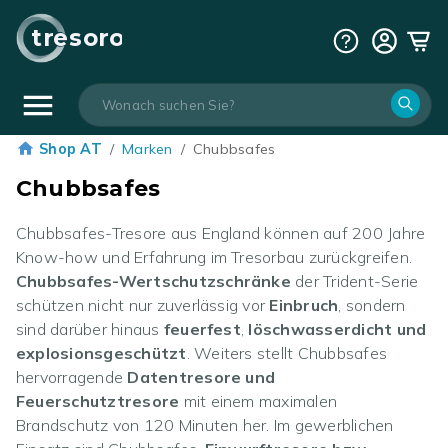
tresoro
Shop AT
/
Marken
/
Chubbsafes
Chubbsafes
Chubbsafes-Tresore aus England können auf 200 Jahre
Know-how und Erfahrung im Tresorbau zurückgreifen.
Chubbsafes-Wertschutzschränke
der Trident-Serie
schützen nicht nur zuverlässig vor
Einbruch
, sondern
sind darüber hinaus
feuerfest
,
löschwasserdicht und
explosionsgeschützt
. Weiters stellt Chubbsafes
hervorragende
Datentresore und
Feuerschutztresore
mit einem maximalen
Brandschutz von 120 Minuten her. Im gewerblichen