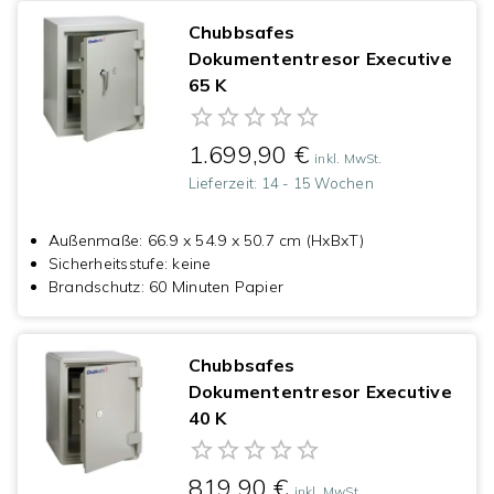
Chubbsafes
Dokumententresor Executive
65 K
1.699,90 €
inkl. MwSt.
Lieferzeit:
14 - 15 Wochen
Außenmaße
:
66.9 x 54.9 x 50.7 cm (HxBxT)
Sicherheitsstufe
:
keine
Brandschutz
:
60 Minuten Papier
Chubbsafes
Dokumententresor Executive
40 K
819,90 €
inkl. MwSt.