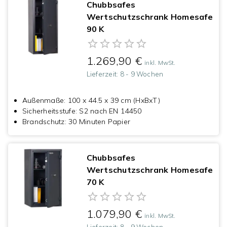
Chubbsafes
Wertschutzschrank Homesafe
90 K
1.269,90 €
inkl. MwSt.
Lieferzeit:
8 - 9 Wochen
Außenmaße
:
100 x 44.5 x 39 cm (HxBxT)
Sicherheitsstufe
:
S2 nach EN 14450
Brandschutz
:
30 Minuten Papier
Chubbsafes
Wertschutzschrank Homesafe
70 K
1.079,90 €
inkl. MwSt.