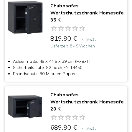
Chubbsafes
Wertschutzschrank Homesafe
35 K
819,90 €
inkl. MwSt.
Lieferzeit:
8 - 9 Wochen
Außenmaße
:
45 x 44.5 x 39 cm (HxBxT)
Sicherheitsstufe
:
S2 nach EN 14450
Brandschutz
:
30 Minuten Papier
Chubbsafes
Wertschutzschrank Homesafe
20 K
689,90 €
inkl. MwSt.