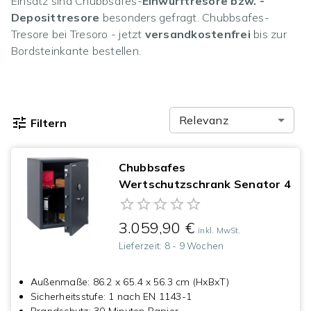
Einsatz sind Chubbsafes-
Einwurftresore bzw. -
Deposittresore
besonders gefragt. Chubbsafes-
Tresore bei Tresoro - jetzt
versandkostenfrei
bis zur
Bordsteinkante bestellen.
Relevanz
Filtern
Chubbsafes
Wertschutzschrank Senator 4
3.059,90 €
inkl. MwSt.
Lieferzeit:
8 - 9 Wochen
Außenmaße
:
86.2 x 65.4 x 56.3 cm (HxBxT)
Sicherheitsstufe
:
1 nach EN 1143-1