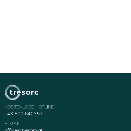
tresoro
KOSTENLOSE HOTLINE
+43 800 640357
E-MAIL
office@tresoro.at