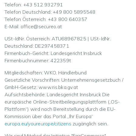
Telefon: +43 512 932791
Telefon Deutschland: +49 800 5895548
Telefon Österreich: +43 800 640357
E-Mail:
office@secureo.at
USt-IdNr. Österreich: ATU68967825 | USt-IdNr.
Deutschland: DE297458371
Firmenbuch-Gericht: Landesgericht Insbruck
Firmenbuchnummer: 422359t
Mitgliedschaften: WKO, Händlerbund
Gesetzliche Vorschriften: Unternehmensgesetzbuch /
GmbH-Gesetz: www.ris.bka.gv.at
Aufsichtsbehörde: Landesgericht Innsbruck Die
europäische Online-Streitbeilegungsplattform („OS-
Plattform“) wird nach Bereitstellung durch die EU-
Kommission über das Portal „Ihr Europa“
europa.eu/youreurope/citizens
zugänglich sein.
Wir sind Mitglied der Initiative "FairCommerce".