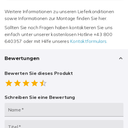
Weitere Informationen zu unseren Lieferkonditionen
sowie Informationen zur Montage finden Sie hier.
Sollten Sie noch Fragen haben kontaktieren Sie uns
einfach unter unserer kostenlosen Hotline
+43 800
640357
oder mit Hilfe unseres
Kontaktformulars.
Bewertungen
Bewerten Sie dieses Produkt
Empty
0.5 Stars
1 Star
1.5 Stars
2 Stars
2.5 Stars
3 Stars
3.5 Stars
4 Stars
4.5 Stars
5 Stars
Schreiben Sie eine Bewertung
Name
*
Titel
*