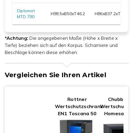
Diplomat
H
98.5
xB
50
xT
46.2
H
86
xB
37.2
xT
30
MTD 780
*Achtung:
Die angegebenen Maße (Höhe x Breite x
Tiefe) beziehen sich auf den Korpus. Scharniere und
Beschläge können diese erhöhen.
Vergleichen Sie Ihren Artikel
Rottner
Chubbsaf
Wertschutzschrank
Wertschutzs
EN1 Toscana 50
Homesafe 2