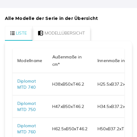
Alle Modelle der Serie in der Übersicht
LISTE
MODELLÜBERSICHT
Außenmaße in
Modellname
Innenmaße in cm
cm*
Diplomat
H
38
xB
50
xT
46.2
H
25.5
xB
37.2
xT
30
MTD 740
Diplomat
H
47
xB
50
xT
46.2
H
34.5
xB
37.2
xT
30
MTD 750
Diplomat
H
62.5
xB
50
xT
46.2
H
50
xB
37.2
xT
30
MTD 760