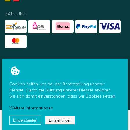
ZAHLUNG
UNSERE PARTNER
Cookies helfen uns bei der Bereitstellung unserer
Dienste. Durch die Nutzung unserer Dienste erklären
Sie sich damit einverstanden, dass wir Cookies setzen.
© Tresoro - ein Shop der Secureo GmbH
2026
Weitere Informationen
Einverstanden
Einstellungen