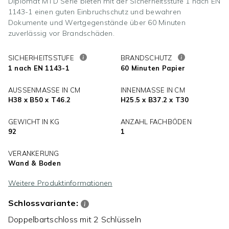
Diplomat MTD Serie bieten mit der Sicherheitsstufe 1 nach EN
1143-1 einen guten Einbruchschutz und bewahren
Dokumente und Wertgegenstände über 60 Minuten
zuverlässig vor Brandschäden.
SICHERHEITSSTUFE
BRANDSCHUTZ
1 nach EN 1143-1
60 Minuten Papier
AUSSENMASSE IN CM
INNENMASSE IN CM
H38 x B50 x T46.2
H25.5 x B37.2 x T30
GEWICHT IN KG
ANZAHL FACHBÖDEN
92
1
VERANKERUNG
Wand & Boden
Weitere Produktinformationen
Schlossvariante:
Doppelbartschloss mit 2 Schlüsseln