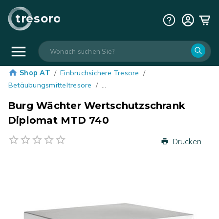
tresoro
Shop AT
/
Einbruchsichere Tresore
/
Betäubungsmitteltresore
/
…
Burg Wächter Wertschutzschrank
Diplomat MTD 740
Drucken