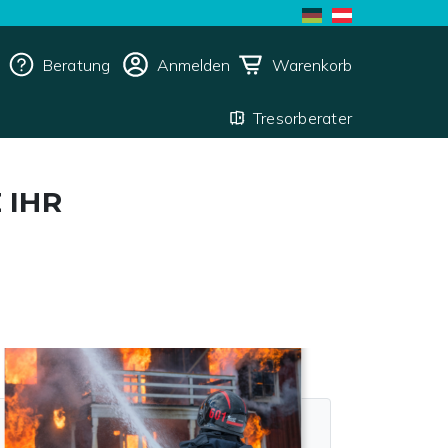
Beratung
Anmelden
Warenkorb
Tresorberater
 IHR