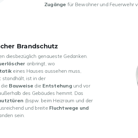
Zugänge
für Bewohner und Feuerwehr v
cher Brandschutz
en diesbezüglich genaueste Gedanken.
uerlöscher
anbringt, wo
tatik
eines Hauses aussehen muss,
standhält, ist in der
s die
Bauweise
die
Entstehung
und vor
d außerhalb des Gebäudes hemmt. Das
hutztüren
(bspw. beim Heizraum und der
usreichend und breite
Fluchtwege und
nden sein.