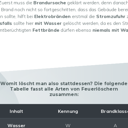
 Zuerst muss die
Brandursache
geklärt werden, denn danach 
r Brand noch nicht so fortgeschritten, dass das Gebäude bere
 sollte, hilft bei
Elektrobränden
erstmal die
Stromzufuhr
z
sfalls
sollte hier
mit Wasser
gelöscht werden, da es den Str
mtberüchtigten
Fettbrände
dürfen ebenso
niemals mit Wa
Womit löscht man also stattdessen? Die folgende
Tabelle fasst alle Arten von Feuerlöschern
zusammen:
Inhalt
Kennung
Brandklass
Wasser
W
A