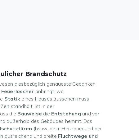
ulicher Brandschutz
wesen diesbezüglich genaueste Gedanken.
 Feuerlöscher
anbringt, wo
ie
Statik
eines Hauses aussehen muss,
eit standhält, ist in der
 dass die
Bauweise
die
Entstehung
und vor
 und außerhalb des Gebäudes hemmt. Das
dschutztüren
(bspw. beim Heizraum und der
n ausreichend und breite
Fluchtwege und