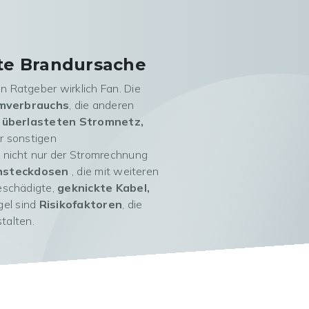
ste Brandursache
n Ratgeber wirklich Fan. Die
mverbrauchs
, die anderen
m
überlasteten Stromnetz,
r sonstigen
 nicht nur der Stromrechnung
chsteckdosen
, die mit weiteren
beschädigte,
geknickte Kabel,
egel sind
Risikofaktoren
, die
talten.