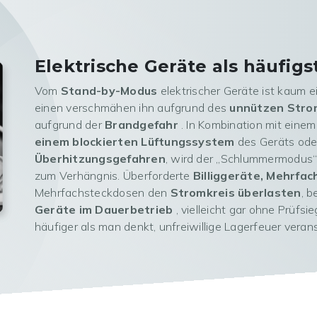
Elektrische Geräte als häufig
Vom
Stand-by-Modus
elektrischer Geräte ist kaum ei
einen verschmähen ihn aufgrund des
unnützen Stro
aufgrund der
Brandgefahr
. In Kombination mit eine
einem blockierten Lüftungssystem
des Geräts ode
Überhitzungsgefahren
, wird der „Schlummermodus“
zum Verhängnis. Überforderte
Billiggeräte, Mehrfa
Mehrfachsteckdosen den
Stromkreis überlasten
, 
Geräte im Dauerbetrieb
, vielleicht gar ohne Prüfsi
häufiger als man denkt, unfreiwillige Lagerfeuer verans