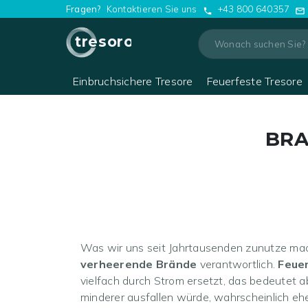
Fragen?
Kontaktieren Sie uns
+43 800 640357
tresoro
Einbruchsichere Tresore
Feuerfeste Tresore
BRA
Was wir uns seit Jahrtausenden zunutze mac
verheerende Brände
verantwortlich.
Feue
vielfach durch Strom ersetzt, das bedeutet a
minderer ausfallen würde, wahrscheinlich eh