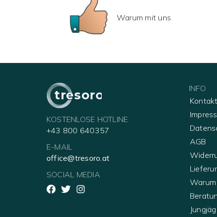
Vergleich angestellt werden.
Warum mit uns
Tresorsuche nach Außenmaß
Sie haben eine maximale Größenvorgabe? Dan
werden
Kostenlose Lieferung
INFO
Bei uns erfolgt die Lieferung Frei Bordste
tresoro
Kontak
Günstiger Montageservice
Impres
KOSTENLOSE HOTLINE
Datens
Auch das Liefern an den Verwendungsort u
+43 800 640357
AGB
E-MAIL
Widerr
office@tresoro.at
Lieferu
SOCIAL MEDIA
Warum 
Beratu
Jungjäg