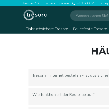
Fragen?
Kontaktieren Sie uns
+43 800 640357
tresoro
Einbruchsichere Tresore
Feuerfeste Tresore
HÄ
Tresor im Internet bestellen - Ist das sicher
Selbstverständlich!
Wie funktioniert der Bestellablauf?
Bei uns profitieren Sie von allen Servicel