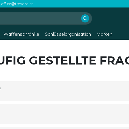
office@tresoro.at
Waffenschränke
Schlüsselorganisation
Marken
UFIG GESTELLTE FRA
?
eistungen eines lokalen Händlers und sparen dabei eine Menge 