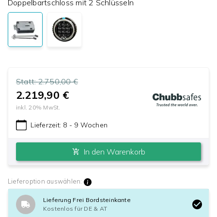
Doppelbartschloss mit 2 Schlüsseln
Statt:
2.750,00 €
2.219,90 €
inkl.
20
% MwSt.
Lieferzeit:
8 - 9 Wochen
In den Warenkorb
Lieferoption auswählen:
Lieferung Frei Bordsteinkante
Kostenlos für DE & AT