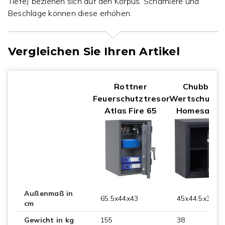
Tiefe) beziehen sich auf den Korpus. Scharniere und
Beschläge können diese erhöhen.
Vergleichen Sie Ihren Artikel
Rottner
Chubbsaf
Feuerschutztresor
Wertschutzs
Atlas Fire 65
Homesafe 3
Außenmaß in
65.5x44x43
45x44.5x39
cm
Gewicht in kg
155
38