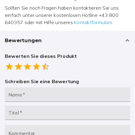
Sollten Sie noch Fragen haben kontaktieren Sie uns
einfach unter unserer kostenlosen Hotline
+43 800
640357
oder mit Hilfe unseres
Kontaktformulars.
Bewertungen
Bewerten Sie dieses Produkt
Empty
0.5 Stars
1 Star
1.5 Stars
2 Stars
2.5 Stars
3 Stars
3.5 Stars
4 Stars
4.5 Stars
5 Stars
Schreiben Sie eine Bewertung
Name
*
Titel
*
Kommentar