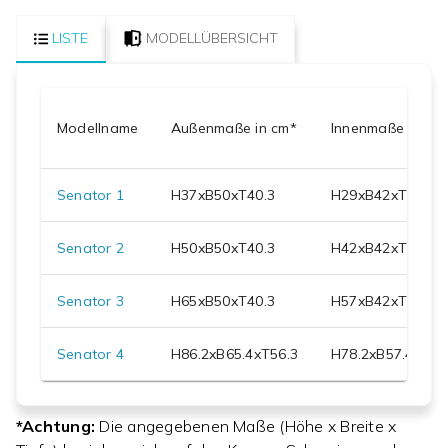
LISTE
MODELLÜBERSICHT
Modellname
Außenmaße in cm*
Innenmaße in cm
Senator 1
H
37
xB
50
xT
40.3
H
29
xB
42
xT
26.3
Senator 2
H
50
xB
50
xT
40.3
H
42
xB
42
xT
26.3
Senator 3
H
65
xB
50
xT
40.3
H
57
xB
42
xT
26.3
Senator 4
H
86.2
xB
65.4
xT
56.3
H
78.2
xB
57.4
xT
42
*Achtung:
Die angegebenen Maße (Höhe x Breite x