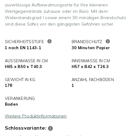
zuverlässige Aufbewahrungsorte für Ihre kleineren
Wertgegenstände zuhause oder im Büro. Mit dem
Widerstandsgrad I sowie einem 30-minütigen Brandschutz
sind diese Safes vor den gängigsten Gefahren sicher.
SICHERHEITSSTUFE
BRANDSCHUTZ
1 nach EN 1143-1
30 Minuten Papier
AUSSENMASSE IN CM
INNENMASSE IN CM
H65 x B50 x T40.3
H57 x B42 x T26.3
GEWICHT IN KG
ANZAHL FACHBÖDEN
178
1
VERANKERUNG
Boden
Weitere Produktinformationen
Schlossvariante: