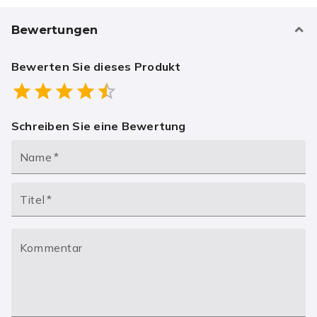
Bewertungen
Bewerten Sie dieses Produkt
Empty
0.5 Stars
1 Star
1.5 Stars
2 Stars
2.5 Stars
3 Stars
3.5 Stars
4 Stars
4.5 Stars
5 Stars
Schreiben Sie eine Bewertung
Name
*
Titel
*
Kommentar