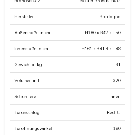
Brandschutz
leichter Brandschutz
Hersteller
Bordogna
Außenmaße in cm
H180 x B42 x T50
Innenmaße in cm
H161 x B41.8 x T48
Gewicht in kg
31
Volumen in L
320
Scharniere
Innen
Türanschlag
Rechts
Türöffnungswinkel
180