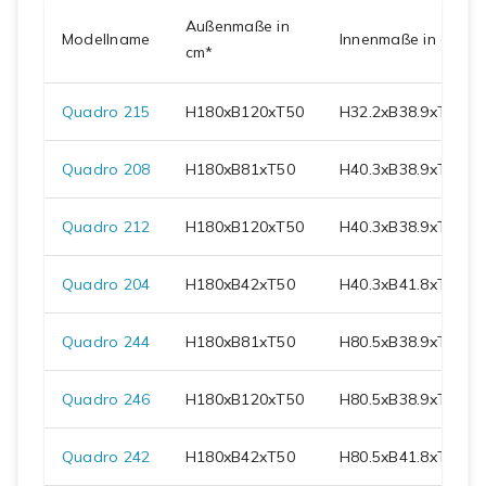
Außenmaße in
Modellname
Innenmaße in cm
cm*
Quadro 215
H
180
xB
120
xT
50
H
32.2
xB
38.9
xT
47.3
Quadro 208
H
180
xB
81
xT
50
H
40.3
xB
38.9
xT
47.3
Quadro 212
H
180
xB
120
xT
50
H
40.3
xB
38.9
xT
47.3
Quadro 204
H
180
xB
42
xT
50
H
40.3
xB
41.8
xT
47.3
Quadro 244
H
180
xB
81
xT
50
H
80.5
xB
38.9
xT
47.3
Quadro 246
H
180
xB
120
xT
50
H
80.5
xB
38.9
xT
47.3
Quadro 242
H
180
xB
42
xT
50
H
80.5
xB
41.8
xT
47.3