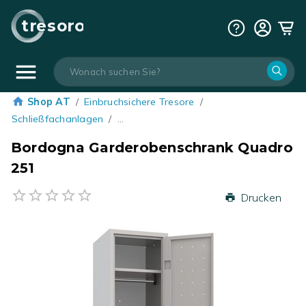
tresoro
Shop AT
/
Einbruchsichere Tresore
/
Schließfachanlagen
/
…
Bordogna Garderobenschrank Quadro
251
Drucken