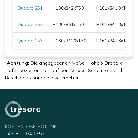
Quadro 251
H
180
xB
42
xT
50
H
161
xB
41.8
xT
48
Quadro 252
H
180
xB
81
xT
50
H
161
xB
41.8
xT
48
Quadro 253
H
180
xB
120
xT
50
H
161
xB
41.8
xT
48
*Achtung:
Die angegebenen Maße (Höhe x Breite x
Tiefe) beziehen sich auf den Korpus. Scharniere und
Beschläge können diese erhöhen.
tresoro
KOSTENLOSE HOTLINE
+43 800 640357