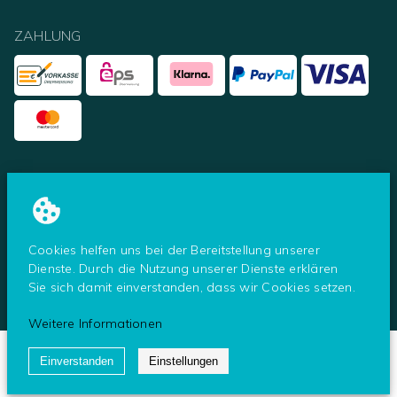
ZAHLUNG
UNSERE PARTNER
Cookies helfen uns bei der Bereitstellung unserer
Dienste. Durch die Nutzung unserer Dienste erklären
Sie sich damit einverstanden, dass wir Cookies setzen.
© Tresoro - ein Shop der Secureo GmbH
2026
Weitere Informationen
Einverstanden
Einstellungen