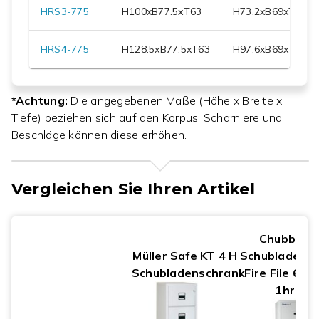
HRS3-775
H
100
xB
77.5
xT
63
H
73.2
xB
69
xT
58.5
HRS4-775
H
128.5
xB
77.5
xT
63
H
97.6
xB
69
xT
58.5
*Achtung:
Die angegebenen Maße (Höhe x Breite x
Tiefe) beziehen sich auf den Korpus. Scharniere und
Beschläge können diese erhöhen.
Vergleichen Sie Ihren Artikel
Chubbsaf
Müller Safe KT 4 H
Schubladens
Schubladenschrank
Fire File 60 
1hr KL