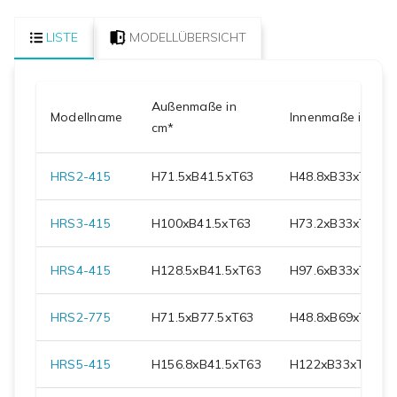
LISTE
MODELLÜBERSICHT
Außenmaße in
Modellname
Innenmaße in cm
cm*
HRS2-415
H
71.5
xB
41.5
xT
63
H
48.8
xB
33
xT
58.5
HRS3-415
H
100
xB
41.5
xT
63
H
73.2
xB
33
xT
58.5
HRS4-415
H
128.5
xB
41.5
xT
63
H
97.6
xB
33
xT
58.5
HRS2-775
H
71.5
xB
77.5
xT
63
H
48.8
xB
69
xT
58.5
HRS5-415
H
156.8
xB
41.5
xT
63
H
122
xB
33
xT
58.5