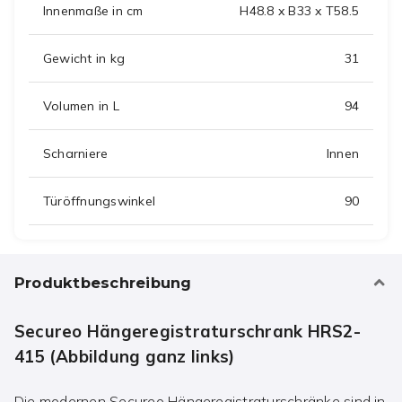
Innenmaße in cm
H48.8 x B33 x T58.5
Gewicht in kg
31
Volumen in L
94
Scharniere
Innen
Türöffnungswinkel
90
Produktbeschreibung
Secureo Hängeregistraturschrank HRS2-
415 (Abbildung ganz links)
Die modernen Secureo Hängeregistraturschränke sind in