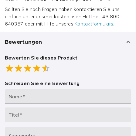
Sollten Sie noch Fragen haben kontaktieren Sie uns
einfach unter unserer kostenlosen Hotline
+43 800
640357
oder mit Hilfe unseres
Kontaktformulars.
Bewertungen
Bewerten Sie dieses Produkt
Empty
0.5 Stars
1 Star
1.5 Stars
2 Stars
2.5 Stars
3 Stars
3.5 Stars
4 Stars
4.5 Stars
5 Stars
Schreiben Sie eine Bewertung
Name
*
Titel
*
Kommentar