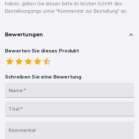
haben, geben Sie diesen bitte im letzten Schritt des
Bestellvorgangs unter "Kommentar zur Bestellung" an.
Bewertungen
Bewerten Sie dieses Produkt
Empty
0.5 Stars
1 Star
1.5 Stars
2 Stars
2.5 Stars
3 Stars
3.5 Stars
4 Stars
4.5 Stars
5 Stars
Schreiben Sie eine Bewertung
Name
*
Titel
*
Kommentar