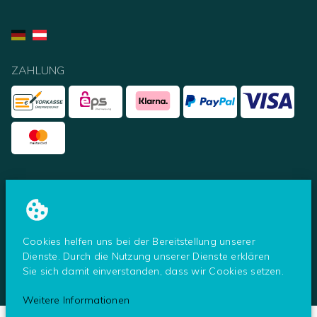
ZAHLUNG
UNSERE PARTNER
Cookies helfen uns bei der Bereitstellung unserer
Dienste. Durch die Nutzung unserer Dienste erklären
Sie sich damit einverstanden, dass wir Cookies setzen.
© Tresoro - ein Shop der Secureo GmbH
2026
Weitere Informationen