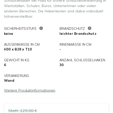
Schlüsselhaken viel Platz für sichere Schlüsselverwahrung in
Werkstätten, Schulen, Büros, Unternehmen oder vielen
anderen Bereichen. Die Hakenleisten sind dabei individuell
höhenverstellbar.
SICHERHEITSSTUFE
BRANDSCHUTZ
keine
leichter Brandschutz
AUSSENMASSE IN CM
INNENMASSE IN CM
H30 x B28 x T10
-
GEWICHT IN KG
ANZAHL SCHLÜSSELHAKEN
6
30
VERANKERUNG
Wand
Weitere Produktinformationen
Statt:
129,00 €