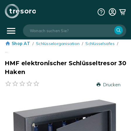
tresoro
Shop AT
/
Schlüsselorganisation
/
Schlüsselsafes
/
…
HMF elektronischer Schlüsseltresor 30
Haken
Drucken