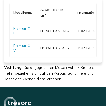
Außenmaße in
Modellname
Innenmaße in cm
cm*
Premium X-
H
199
xB
100
xT
43.5
H
182.1
xB
99.8
xT
37
L
Premium X-
H
199
xB
100
xT
43.5
H
182.1
xB
99.8
xT
37
V
*Achtung:
Die angegebenen Maße (Höhe x Breite x
Tiefe) beziehen sich auf den Korpus. Scharniere und
Beschläge können diese erhöhen.
tresoro