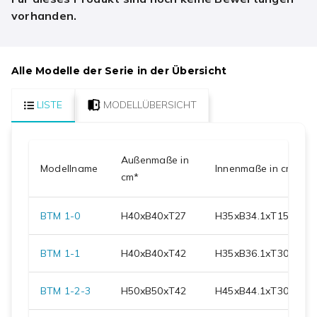
vorhanden.
Alle Modelle der Serie in der Übersicht
LISTE
MODELLÜBERSICHT
Außenmaße in
Modellname
Innenmaße in cm
cm*
BTM 1-0
H
40
xB
40
xT
27
H
35
xB
34.1
xT
15.7
BTM 1-1
H
40
xB
40
xT
42
H
35
xB
36.1
xT
30.7
BTM 1-2-3
H
50
xB
50
xT
42
H
45
xB
44.1
xT
30.7