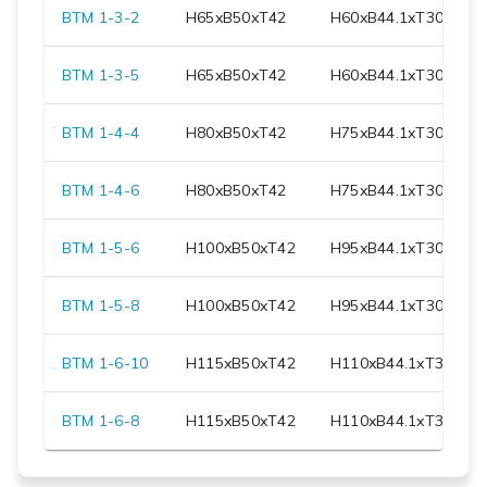
BTM 1-3-2
H
65
xB
50
xT
42
H
60
xB
44.1
xT
30.7
BTM 1-3-5
H
65
xB
50
xT
42
H
60
xB
44.1
xT
30.7
BTM 1-4-4
H
80
xB
50
xT
42
H
75
xB
44.1
xT
30.7
BTM 1-4-6
H
80
xB
50
xT
42
H
75
xB
44.1
xT
30.7
BTM 1-5-6
H
100
xB
50
xT
42
H
95
xB
44.1
xT
30.7
BTM 1-5-8
H
100
xB
50
xT
42
H
95
xB
44.1
xT
30.7
BTM 1-6-10
H
115
xB
50
xT
42
H
110
xB
44.1
xT
30.7
BTM 1-6-8
H
115
xB
50
xT
42
H
110
xB
44.1
xT
30.7