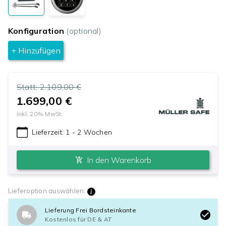
Konfiguration
(optional)
+ Hinzufügen
Statt:
2.109,00 €
1.699,00 €
inkl.
20
% MwSt.
Lieferzeit:
1 - 2 Wochen
In den Warenkorb
Lieferoption auswählen:
Lieferung Frei Bordsteinkante
Kostenlos für DE & AT