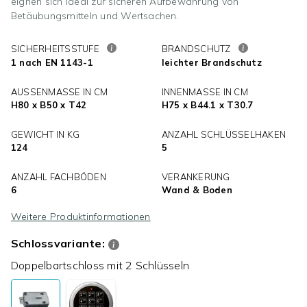
eignen sich ideal zur sicheren Aufbewahrung von
Betäubungsmitteln und Wertsachen.
SICHERHEITSSTUFE
BRANDSCHUTZ
1 nach EN 1143-1
leichter Brandschutz
AUSSENMASSE IN CM
INNENMASSE IN CM
H80 x B50 x T42
H75 x B44.1 x T30.7
GEWICHT IN KG
ANZAHL SCHLÜSSELHAKEN
124
5
ANZAHL FACHBÖDEN
VERANKERUNG
6
Wand & Boden
Weitere Produktinformationen
Schlossvariante:
Doppelbartschloss mit 2 Schlüsseln