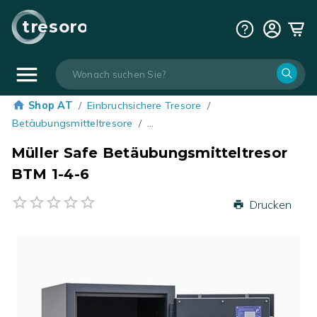
tresoro
Shop AT
/
Einbruchsichere Tresore
/
Betäubungsmitteltresore
/
…
Müller Safe Betäubungsmitteltresor
BTM 1-4-6
Drucken