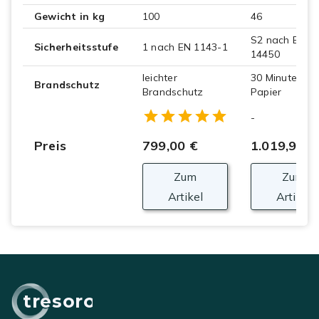
Gewicht in kg
100
46
S2 nach EN
Sicherheitsstufe
1 nach EN 1143-1
14450
leichter
30 Minuten
Brandschutz
Brandschutz
Papier
Empty
-
1 Star
2 Stars
3 Stars
4 Stars
5 Stars
Preis
799,00 €
1.019,90 €
Zum
Zum
Artikel
Artikel
tresoro