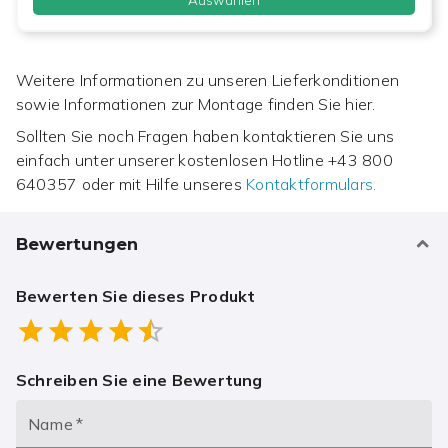
Weitere Informationen zu unseren Lieferkonditionen
sowie Informationen zur Montage finden Sie hier.
Sollten Sie noch Fragen haben kontaktieren Sie uns
einfach unter unserer kostenlosen Hotline
+43 800
640357
oder mit Hilfe unseres
Kontaktformulars.
Bewertungen
Bewerten Sie dieses Produkt
Empty
0.5 Stars
1 Star
1.5 Stars
2 Stars
2.5 Stars
3 Stars
3.5 Stars
4 Stars
4.5 Stars
5 Stars
Schreiben Sie eine Bewertung
Name
*