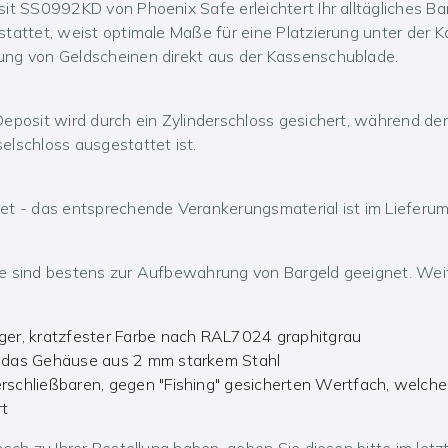
it SS0992KD von Phoenix Safe erleichtert Ihr alltägliches Ba
tattet, weist optimale Maße für eine Platzierung unter der K
ng von Geldscheinen direkt aus der Kassenschublade.
eposit wird durch ein Zylinderschloss gesichert, während de
lschloss ausgestattet ist.
et - das entsprechende Verankerungsmaterial ist im Lieferum
fe sind bestens zur Aufbewahrung von Bargeld geeignet. W
ger, kratzfester Farbe nach RAL7024 graphitgrau
, das Gehäuse aus 2 mm starkem Stahl
rschließbaren, gegen "Fishing" gesicherten Wertfach, welc
rt