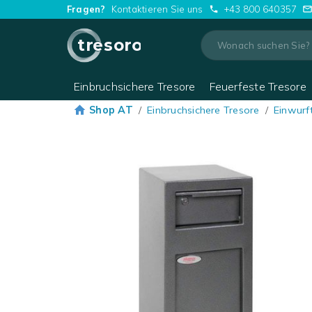
Fragen?
Kontaktieren Sie uns
+43 800 640357
tresoro
Einbruchsichere Tresore
Feuerfeste Tresore
Shop AT
/
Einbruchsichere Tresore
/
Einwurf