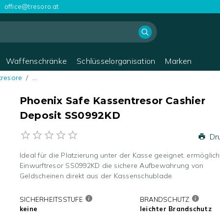
office@tresoro.at
Waffenschränke
Schlüsselorganisation
Marken
tresore
/
…
Phoenix Safe Kassentresor Cashier
Deposit SS0992KD
Dr
Ideal für die Platzierung unter der Kasse geeignet, ermöglich
Einwurftresor SS0992KD die sichere Aufbewahrung von
Geldscheinen direkt aus der Kassenschublade.
SICHERHEITSSTUFE
BRANDSCHUTZ
keine
leichter Brandschutz