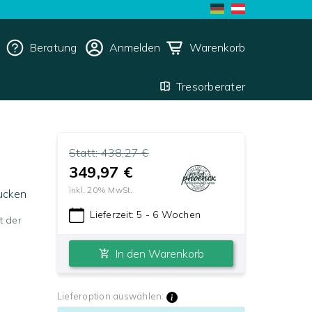
Beratung
Anmelden
Warenkorb
Tresorberater
Statt:
438,27 €
349,97 €
inkl.
20
% MwSt.
ucken
Lieferzeit:
5 - 6 Wochen
t der
In den Warenkorb
Lieferoption auswählen: