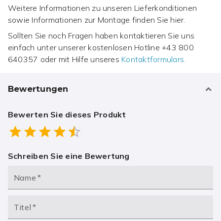
Weitere Informationen zu unseren Lieferkonditionen
sowie Informationen zur Montage finden Sie hier.
Sollten Sie noch Fragen haben kontaktieren Sie uns
einfach unter unserer kostenlosen Hotline
+43 800
640357
oder mit Hilfe unseres
Kontaktformulars.
Bewertungen
Bewerten Sie dieses Produkt
Empty
0.5 Stars
1 Star
1.5 Stars
2 Stars
2.5 Stars
3 Stars
3.5 Stars
4 Stars
4.5 Stars
5 Stars
Schreiben Sie eine Bewertung
Name
*
Titel
*