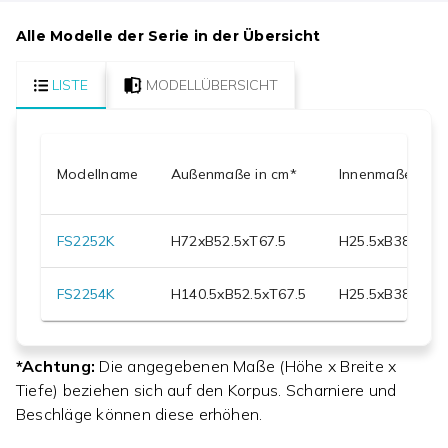
Alle Modelle der Serie in der Übersicht
LISTE
MODELLÜBERSICHT
Modellname
Außenmaße in cm*
Innenmaße in c
FS2252K
H
72
xB
52.5
xT
67.5
H
25.5
xB
38.5
xT
5
FS2254K
H
140.5
xB
52.5
xT
67.5
H
25.5
xB
38.5
xT
5
*Achtung:
Die angegebenen Maße (Höhe x Breite x
Tiefe) beziehen sich auf den Korpus. Scharniere und
Beschläge können diese erhöhen.