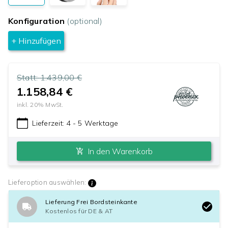
Konfiguration
(optional)
+ Hinzufügen
Statt:
1.439,00 €
1.158,84 €
inkl.
20
% MwSt.
Lieferzeit:
4 - 5 Werktage
In den Warenkorb
Lieferoption auswählen:
Lieferung Frei Bordsteinkante
Kostenlos für DE & AT