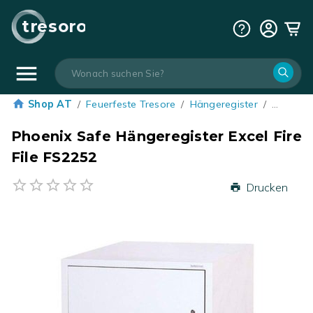
tresoro
Shop AT
/
Feuerfeste Tresore
/
Hängeregister
/
…
Phoenix Safe Hängeregister Excel Fire
File FS2252
Drucken