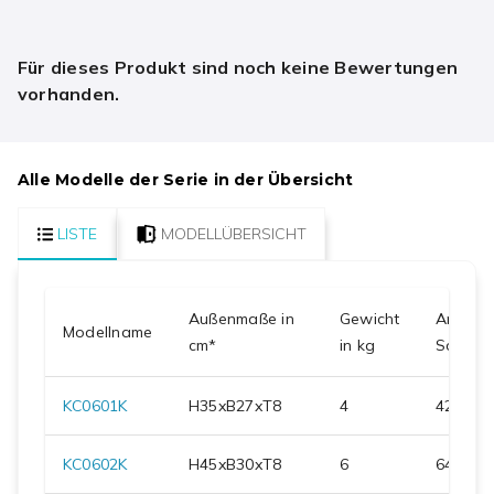
Für dieses Produkt sind noch keine Bewertungen
vorhanden.
Alle Modelle der Serie in der Übersicht
LISTE
MODELLÜBERSICHT
Außenmaße in
Gewicht
Anzahl
Modellname
cm*
in kg
Schlüss
KC0601K
H
35
xB
27
xT
8
4
42
KC0602K
H
45
xB
30
xT
8
6
64