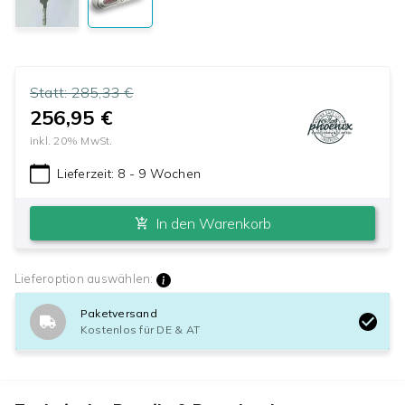
Statt:
285,33 €
256,95 €
inkl.
20
% MwSt.
Lieferzeit:
8 - 9 Wochen
In den Warenkorb
Lieferoption auswählen:
Paketversand
Kostenlos für DE & AT