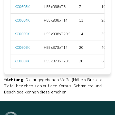
KC0603K
H
55
xB
38
xT
8
7
100
KC0604K
H
55
xB
38
xT
14
11
200
KC0605K
H
55
xB
38
xT
20.5
14
300
KC0606K
H
55
xB
73
xT
14
20
400
KC0607K
H
55
xB
73
xT
20.5
28
600
*Achtung:
Die angegebenen Maße (Höhe x Breite x
Tiefe) beziehen sich auf den Korpus. Scharniere und
Beschläge können diese erhöhen.