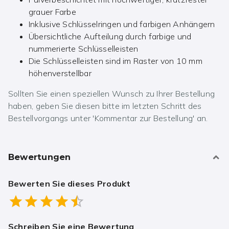
grauer Farbe
Inklusive Schlüsselringen und farbigen Anhängern
Übersichtliche Aufteilung durch farbige und
nummerierte Schlüsselleisten
Die Schlüsselleisten sind im Raster von 10 mm
höhenverstellbar
Sollten Sie einen speziellen Wunsch zu Ihrer Bestellung
haben, geben Sie diesen bitte im letzten Schritt des
Bestellvorgangs unter 'Kommentar zur Bestellung' an.
Bewertungen
Bewerten Sie dieses Produkt
Empty
0.5 Stars
1 Star
1.5 Stars
2 Stars
2.5 Stars
3 Stars
3.5 Stars
4 Stars
4.5 Stars
5 Stars
Schreiben Sie eine Bewertung