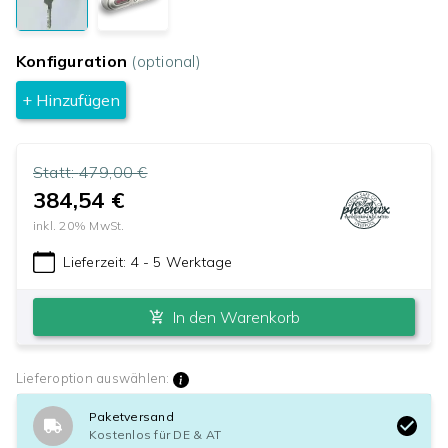
Konfiguration
(optional)
+ Hinzufügen
Statt:
479,00 €
384,54 €
inkl.
20
% MwSt.
Lieferzeit:
4 - 5 Werktage
In den Warenkorb
Lieferoption auswählen:
Paketversand
Kostenlos für DE & AT