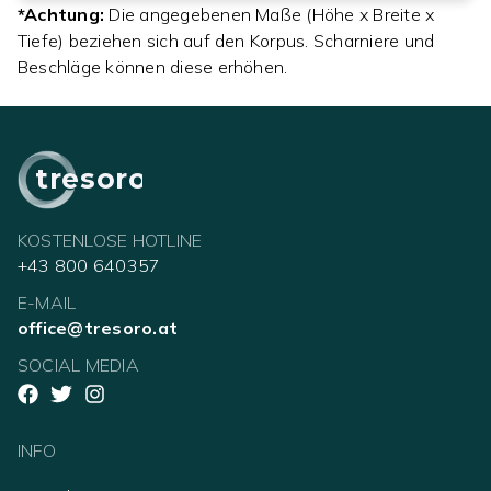
*Achtung:
Die angegebenen Maße (Höhe x Breite x
Tiefe) beziehen sich auf den Korpus. Scharniere und
Beschläge können diese erhöhen.
tresoro
KOSTENLOSE HOTLINE
+43 800 640357
E-MAIL
office@tresoro.at
SOCIAL MEDIA
INFO