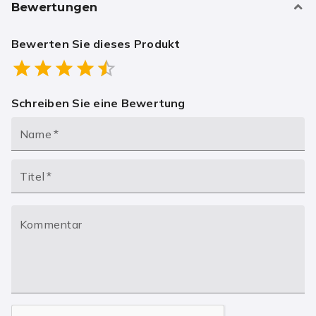
Bewertungen
Bewerten Sie dieses Produkt
Empty
0.5 Stars
1 Star
1.5 Stars
2 Stars
2.5 Stars
3 Stars
3.5 Stars
4 Stars
4.5 Stars
5 Stars
Schreiben Sie eine Bewertung
Name
*
Titel
*
Kommentar