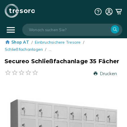
tresoro
Shop AT
/
Einbruchsichere Tresore
/
Schließfachanlagen
/
…
Secureo Schließfachanlage 35 Fächer
Drucken