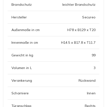
Brandschutz
leichter Brandschutz
Hersteller
Secureo
Außenmaße in cm
H78 x B129 x T20
Innenmaße in cm
H14.5 x B17.8 x T11.7
Gewicht in kg
99
Volumen in L
3
Verankerung
Rückwand
Scharniere
Innen
Türanschlag
Rechts