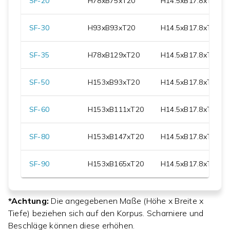
SF-20
H
78
xB
75
xT
20
H
14.5
xB
17.8
xT
11.7
SF-30
H
93
xB
93
xT
20
H
14.5
xB
17.8
xT
11.7
SF-35
H
78
xB
129
xT
20
H
14.5
xB
17.8
xT
11.7
SF-50
H
153
xB
93
xT
20
H
14.5
xB
17.8
xT
11.7
SF-60
H
153
xB
111
xT
20
H
14.5
xB
17.8
xT
11.7
SF-80
H
153
xB
147
xT
20
H
14.5
xB
17.8
xT
11.7
SF-90
H
153
xB
165
xT
20
H
14.5
xB
17.8
xT
11.7
*Achtung:
Die angegebenen Maße (Höhe x Breite x
Tiefe) beziehen sich auf den Korpus. Scharniere und
Beschläge können diese erhöhen.