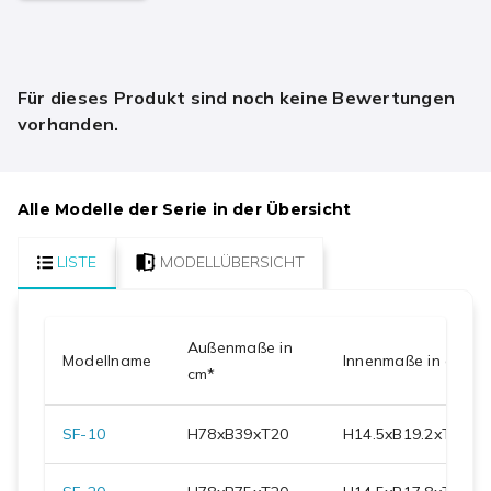
Für dieses Produkt sind noch keine Bewertungen
vorhanden.
Alle Modelle der Serie in der Übersicht
LISTE
MODELLÜBERSICHT
Außenmaße in
Modellname
Innenmaße in cm
cm*
SF-10
H
78
xB
39
xT
20
H
14.5
xB
19.2
xT
11.7