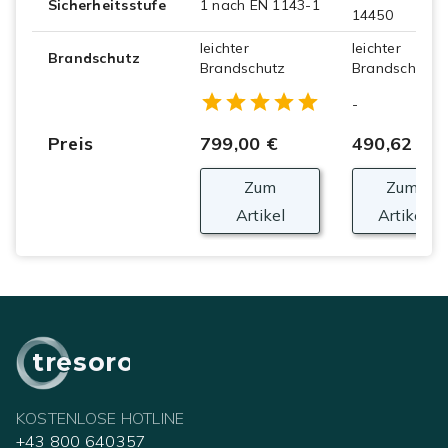
Sicherheitsstufe
1 nach EN 1143-1
14450
leichter
leichter
Brandschutz
Brandschutz
Brandschutz
Empty
-
1 Star
2 Stars
3 Stars
4 Stars
5 Stars
Preis
799,00 €
490,62 €
Zum
Zum
Artikel
Artikel
tresoro
KOSTENLOSE HOTLINE
+43 800 640357