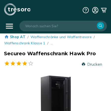
tresoro
Shop AT
/
Waffenschränke und Waffentresore
/
Waffenschrank Klasse 1
/
…
Secureo Waffenschrank Hawk Pro
Drucken