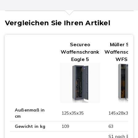
Vergleichen Sie Ihren Artikel
Secureo
Müller Safe
Waffenschrank
Waffenschra
Eagle 5
WFS 6
Außenmaß in
125x35x35
145x28x32
cm
Gewicht in kg
109
63
S1 nach EN