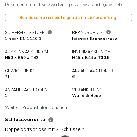
Dokumenten und Kurzwaffen - privat, wie auch gewerblich.
Schlüsselhakenleiste gratis im Lieferumfang!
SICHERHEITSSTUFE
BRANDSCHUTZ
1 nach EN 1143-1
leichter Brandschutz
AUSSENMASSE IN CM
INNENMASSE IN CM
H50 x B50 x T42
H45 x B44 x T30.5
GEWICHT IN KG
ANZAHL A4 ORDNER
71
6
ANZAHL FACHBÖDEN
VERANKERUNG
1
Wand & Boden
Weitere Produktinformationen
Schlossvariante:
Doppelbartschloss mit 2 Schlüsseln