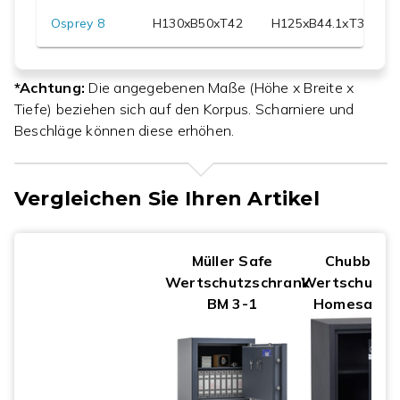
Osprey 8
H
130
xB
50
xT
42
H
125
xB
44.1
xT
30.7
*Achtung:
Die angegebenen Maße (Höhe x Breite x
Tiefe) beziehen sich auf den Korpus. Scharniere und
Beschläge können diese erhöhen.
Vergleichen Sie Ihren Artikel
Müller Safe
Chubbsaf
Wertschutzschrank
Wertschutzs
BM 3-1
Homesafe 3