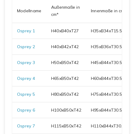
Außenmaße in
Modellname
Innenmaße in cm
cm*
Osprey 1
H
40
xB
40
xT
27
H
35
xB
34
xT
15.5
Osprey 2
H
40
xB
42
xT
42
H
35
xB
36
xT
30.5
Osprey 3
H
50
xB
50
xT
42
H
45
xB
44
xT
30.5
Osprey 4
H
65
xB
50
xT
42
H
60
xB
44
xT
30.5
Osprey 5
H
80
xB
50
xT
42
H
75
xB
44
xT
30.5
Osprey 6
H
100
xB
50
xT
42
H
95
xB
44
xT
30.5
Osprey 7
H
115
xB
50
xT
42
H
110
xB
44
xT
30.5