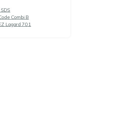
z SDS
Code Combi B
EZ Lagard 701