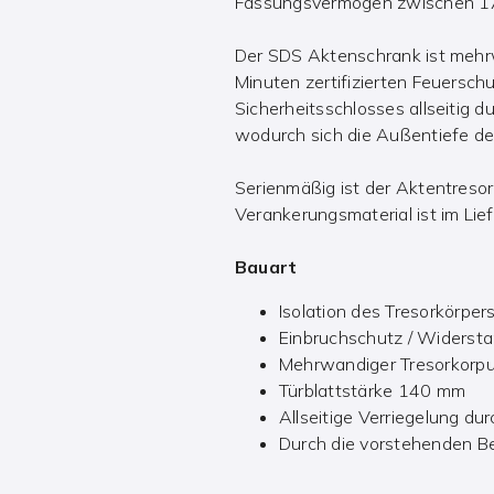
Fassungsvermögen zwischen 17
Der SDS Aktenschrank ist mehrw
Minuten zertifizierten Feuersch
Sicherheitsschlosses allseitig 
wodurch sich die Außentiefe d
Serienmäßig ist der Aktentreso
Verankerungsmaterial ist im Lie
Bauart
Isolation des Tresorkörper
Einbruchschutz / Widersta
Mehrwandiger Tresorkorpu
Türblattstärke 140 mm
Allseitige Verriegelung d
Durch die vorstehenden B