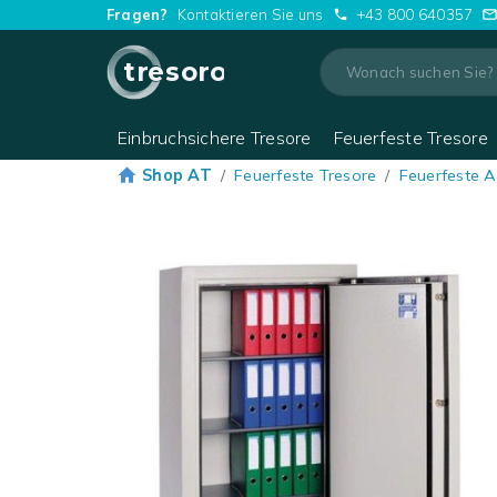
Fragen?
Kontaktieren Sie uns
+43 800 640357
tresoro
Einbruchsichere Tresore
Feuerfeste Tresore
Shop AT
/
Feuerfeste Tresore
/
Feuerfeste 