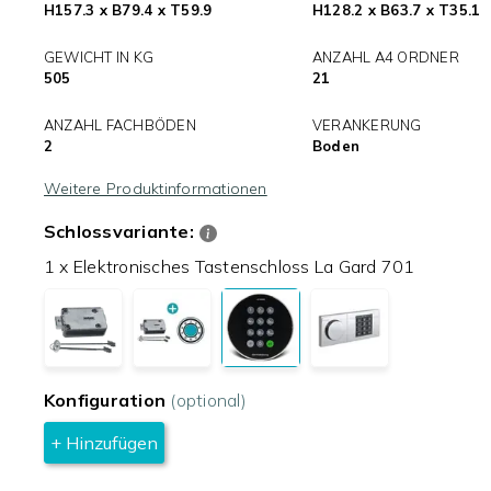
H157.3 x B79.4 x T59.9
H128.2 x B63.7 x T35.1
GEWICHT IN KG
ANZAHL A4 ORDNER
505
21
ANZAHL FACHBÖDEN
VERANKERUNG
2
Boden
Weitere Produktinformationen
Schlossvariante:
1 x Elektronisches Tastenschloss La Gard 701
Konfiguration
(optional)
+ Hinzufügen