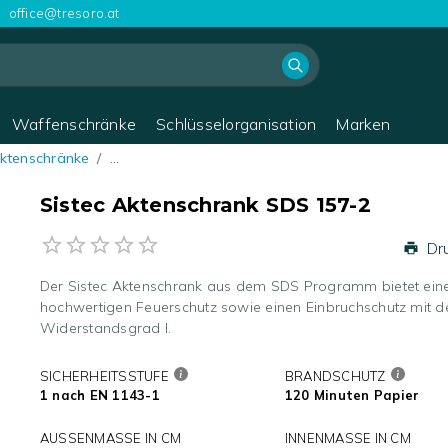
office@tresoro.at
Waffenschränke
Schlüsselorganisation
Marken
Aktenschränke
/
…
Sistec Aktenschrank SDS 157-2
Dr
Der Sistec Aktenschrank aus dem SDS Programm bietet ein
hochwertigen Feuerschutz sowie einen Einbruchschutz mit 
Widerstandsgrad I.
SICHERHEITSSTUFE
BRANDSCHUTZ
1 nach EN 1143-1
120 Minuten Papier
AUSSENMASSE IN CM
INNENMASSE IN CM