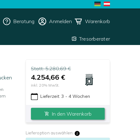
Beratung
Anmelden
Warenkorb
Tresorberater
Statt:
5.280,69 €
4.254,66 €
ucken
inkl.
20
% MwSt.
en
dem
Lieferzeit:
3 - 4 Wochen
In den Warenkorb
Lieferoption auswählen: