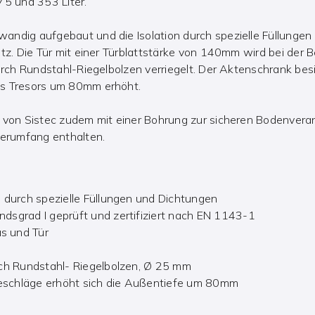
5 und 353 Liter.
andig aufgebaut und die Isolation durch spezielle Füllungen
utz. Die Tür mit einer Türblattstärke von 140mm wird bei der
durch Rundstahl-Riegelbolzen verriegelt. Der Aktenschrank be
es Tresors um 80mm erhöht.
r von Sistec zudem mit einer Bohrung zur sicheren Bodenvera
ferumfang enthalten.
s durch spezielle Füllungen und Dichtungen
ndsgrad I geprüft und zertifiziert nach EN 1143-1
s und Tür
urch Rundstahl- Riegelbolzen, Ø 25 mm
eschläge erhöht sich die Außentiefe um 80mm