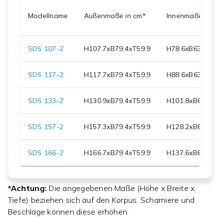
Modellname
Außenmaße in cm*
Innenmaße in c
SDS 107-2
H
107.7
xB
79.4
xT
59.9
H
78.6
xB
63.7
xT
3
SDS 117-2
H
117.7
xB
79.4
xT
59.9
H
88.6
xB
63.7
xT
3
SDS 133-2
H
130.9
xB
79.4
xT
59.9
H
101.8
xB
63.7
xT
SDS 157-2
H
157.3
xB
79.4
xT
59.9
H
128.2
xB
63.7
xT
SDS 166-2
H
166.7
xB
79.4
xT
59.9
H
137.6
xB
63.7
xT
*Achtung:
Die angegebenen Maße (Höhe x Breite x
Tiefe) beziehen sich auf den Korpus. Scharniere und
Beschläge können diese erhöhen.