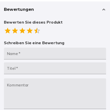
Bewertungen
Bewerten Sie dieses Produkt
Empty
0.5 Stars
1 Star
1.5 Stars
2 Stars
2.5 Stars
3 Stars
3.5 Stars
4 Stars
4.5 Stars
5 Stars
Schreiben Sie eine Bewertung
Name
*
Titel
*
Kommentar