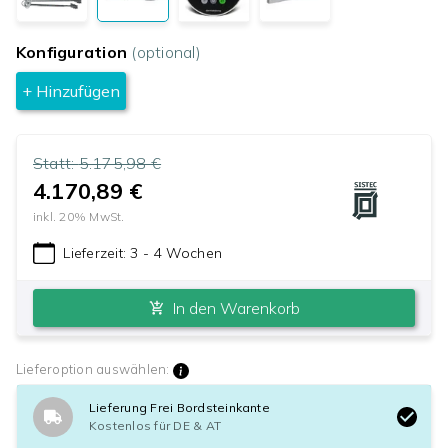
Konfiguration
(optional)
+ Hinzufügen
Statt:
5.175,98 €
4.170,89 €
inkl.
20
% MwSt.
Lieferzeit:
3 - 4 Wochen
In den Warenkorb
Lieferoption auswählen:
Lieferung Frei Bordsteinkante
Kostenlos für DE & AT