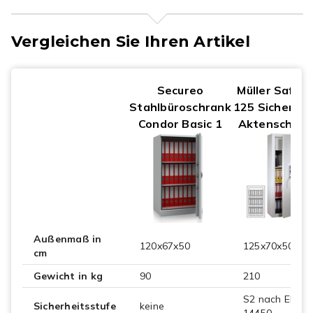
Vergleichen Sie Ihren Artikel
Secureo
Müller Safe 
Stahlbüroschrank
125 Sicherhei
Condor Basic 1
Aktenschran
Außenmaß in
120x67x50
125x70x50
cm
Gewicht in kg
90
210
S2 nach EN
Sicherheitsstufe
keine