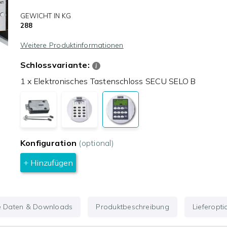
GEWICHT IN KG
288
Weitere Produktinformationen
Schlossvariante:
1 x Elektronisches Tastenschloss SECU SELO B
Konfiguration
(optional)
+ Hinzufügen
e Daten & Downloads
Produktbeschreibung
Lieferopt