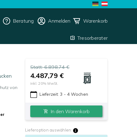
Beratung
Anmelden
Warenkorb
Tresorberater
Statt:
6.898,74 €
4.487,79 €
ucken
inkl.
20
% MwSt.
chutz von
Lieferzeit:
3 - 4 Wochen
In den Warenkorb
ger
Lieferoption auswählen: