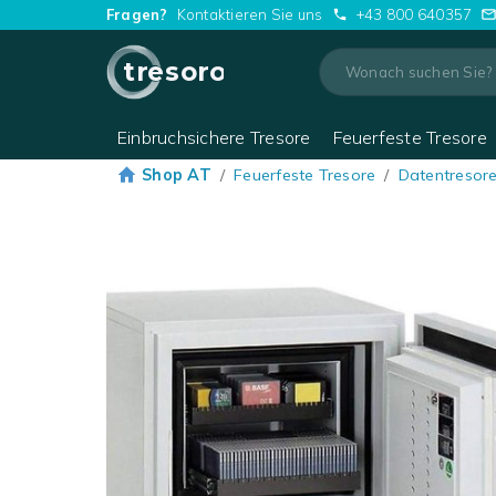
Fragen?
Kontaktieren Sie uns
+43 800 640357
tresoro
Einbruchsichere Tresore
Feuerfeste Tresore
Shop AT
/
Feuerfeste Tresore
/
Datentresor