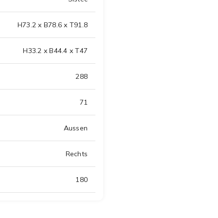
H73.2 x B78.6 x T91.8
H33.2 x B44.4 x T47
288
71
Aussen
Rechts
180