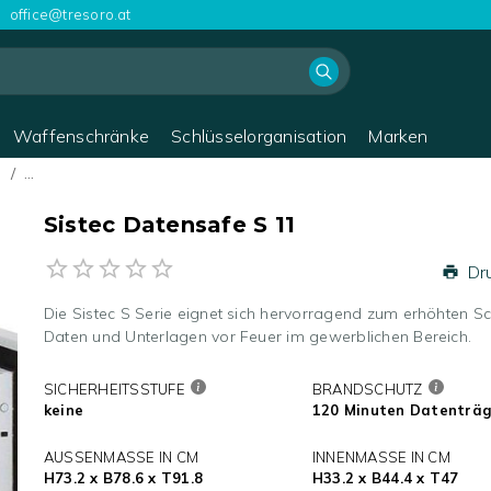
office@tresoro.at
Waffenschränke
Schlüsselorganisation
Marken
e
/
…
Sistec Datensafe S 11
Dr
Die Sistec S Serie eignet sich hervorragend zum erhöhten S
Daten und Unterlagen vor Feuer im gewerblichen Bereich.
SICHERHEITSSTUFE
BRANDSCHUTZ
keine
120 Minuten Datenträ
AUSSENMASSE IN CM
INNENMASSE IN CM
H73.2 x B78.6 x T91.8
H33.2 x B44.4 x T47