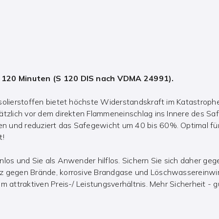
r 120 Minuten (S 120 DIS nach VDMA 24991).
solierstoffen bietet höchste Widerstandskraft im Katastrophen
sätzlich vor dem direkten Flammeneinschlag ins Innere des S
n und reduziert das Safegewicht um 40 bis 60%. Optimal fü
t!
nlos und Sie als Anwender hilflos. Sichern Sie sich daher ge
tz gegen Brände, korrosive Brandgase und Löschwassereinwi
m attraktiven Preis-/ Leistungsverhältnis. Mehr Sicherheit - 