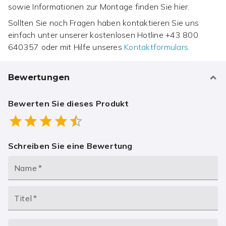
sowie Informationen zur Montage finden Sie hier.
Sollten Sie noch Fragen haben kontaktieren Sie uns
einfach unter unserer kostenlosen Hotline
+43 800
640357
oder mit Hilfe unseres
Kontaktformulars.
Bewertungen
Bewerten Sie dieses Produkt
Empty
0.5 Stars
1 Star
1.5 Stars
2 Stars
2.5 Stars
3 Stars
3.5 Stars
4 Stars
4.5 Stars
5 Stars
Schreiben Sie eine Bewertung
Name
*
Titel
*