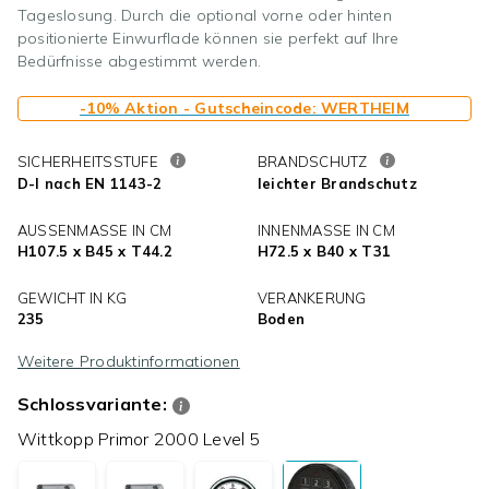
Tageslosung. Durch die optional vorne oder hinten
positionierte Einwurflade können sie perfekt auf Ihre
Bedürfnisse abgestimmt werden.
-10% Aktion - Gutscheincode: WERTHEIM
SICHERHEITSSTUFE
BRANDSCHUTZ
D-I nach EN 1143-2
leichter Brandschutz
AUSSENMASSE IN CM
INNENMASSE IN CM
H107.5 x B45 x T44.2
H72.5 x B40 x T31
GEWICHT IN KG
VERANKERUNG
235
Boden
Weitere Produktinformationen
Schlossvariante:
Wittkopp Primor 2000 Level 5