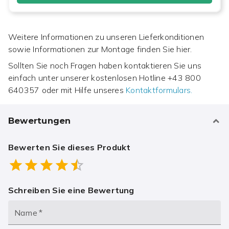
Weitere Informationen zu unseren Lieferkonditionen
sowie Informationen zur Montage finden Sie hier.
Sollten Sie noch Fragen haben kontaktieren Sie uns
einfach unter unserer kostenlosen Hotline
+43 800
640357
oder mit Hilfe unseres
Kontaktformulars.
Bewertungen
Bewerten Sie dieses Produkt
Empty
0.5 Stars
1 Star
1.5 Stars
2 Stars
2.5 Stars
3 Stars
3.5 Stars
4 Stars
4.5 Stars
5 Stars
Schreiben Sie eine Bewertung
Name
*