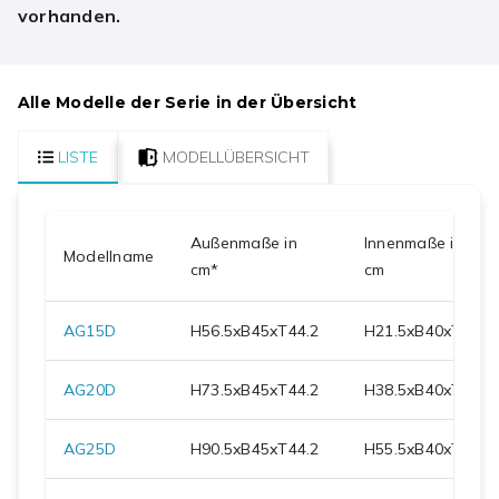
vorhanden.
Alle Modelle der Serie in der Übersicht
LISTE
MODELLÜBERSICHT
Außenmaße in
Innenmaße in
Modellname
cm*
cm
AG15D
H
56.5
xB
45
xT
44.2
H
21.5
xB
40
xT
31
AG20D
H
73.5
xB
45
xT
44.2
H
38.5
xB
40
xT
31
AG25D
H
90.5
xB
45
xT
44.2
H
55.5
xB
40
xT
31