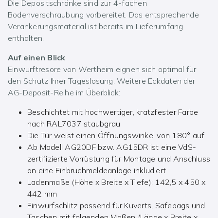
Die Depositschränke sind zur 4-fachen
Bodenverschraubung vorbereitet. Das entsprechende
Verankerungsmaterial ist bereits im Lieferumfang
enthalten.
Auf einen Blick
Einwurftresore von Wertheim eignen sich optimal für
den Schutz Ihrer Tageslosung. Weitere Eckdaten der
AG-Deposit-Reihe im Überblick:
Beschichtet mit hochwertiger, kratzfester Farbe
nach RAL7037 staubgrau
Die Tür weist einen Öffnungswinkel von 180° auf
Ab Modell AG20DF bzw. AG15DR ist eine VdS-
zertifizierte Vorrüstung für Montage und Anschluss
an eine Einbruchmeldeanlage inkludiert
Ladenmaße (Höhe x Breite x Tiefe): 142,5 x 450 x
442 mm
Einwurfschlitz passend für Kuverts, Safebags und
Taschen mit folgenden Maßen (Länge x Breite x