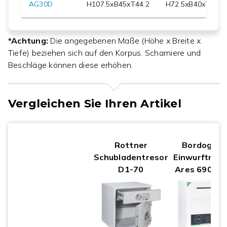
AG30D
H
107.5
xB
45
xT
44.2
H
72.5
xB
40
xT
31
*Achtung:
Die angegebenen Maße (Höhe x Breite x
Tiefe) beziehen sich auf den Korpus. Scharniere und
Beschläge können diese erhöhen.
Vergleichen Sie Ihren Artikel
Rottner
Bordogna
Schubladentresor
Einwurftreso
D1-70
Ares 690 FE