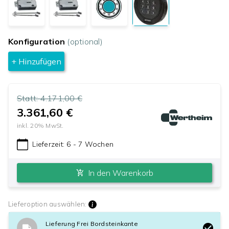
Konfiguration
(optional)
+ Hinzufügen
Statt:
4.171,00 €
3.361,60 €
inkl.
20
% MwSt.
Lieferzeit:
6 - 7 Wochen
In den Warenkorb
Lieferoption auswählen:
Lieferung Frei Bordsteinkante