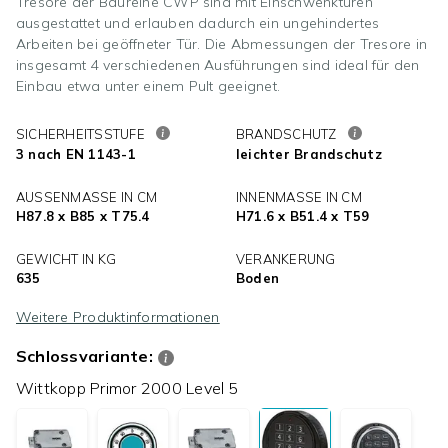
Tresore der Baureihe CWP sind mit Einschwenktüren
ausgestattet und erlauben dadurch ein ungehindertes
Arbeiten bei geöffneter Tür. Die Abmessungen der Tresore in
insgesamt 4 verschiedenen Ausführungen sind ideal für den
Einbau etwa unter einem Pult geeignet.
SICHERHEITSSTUFE
BRANDSCHUTZ
3 nach EN 1143-1
leichter Brandschutz
AUSSENMASSE IN CM
INNENMASSE IN CM
H87.8 x B85 x T75.4
H71.6 x B51.4 x T59
GEWICHT IN KG
VERANKERUNG
635
Boden
Weitere Produktinformationen
Schlossvariante:
Wittkopp Primor 2000 Level 5