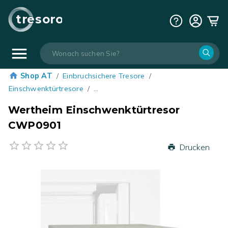
tresoro
Shop AT
/
Einbruchsichere Tresore
/
Einschwenktürtresore
/
…
Wertheim Einschwenktürtresor
CWP0901
Drucken