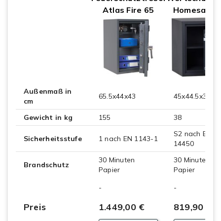
Atlas Fire 65
Homesafe 3
Außenmaß in
65.5x44x43
45x44.5x39
cm
Gewicht in kg
155
38
S2 nach EN
Sicherheitsstufe
1 nach EN 1143-1
14450
30 Minuten
30 Minuten
Brandschutz
Papier
Papier
-
-
Preis
1.449,00 €
819,90 €