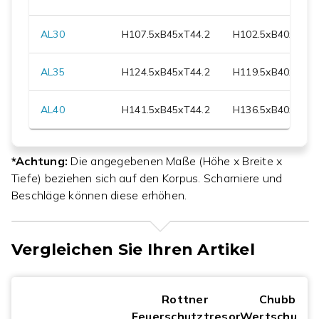
AL30
H
107.5
xB
45
xT
44.2
H
102.5
xB
40
xT
31
AL35
H
124.5
xB
45
xT
44.2
H
119.5
xB
40
xT
31
AL40
H
141.5
xB
45
xT
44.2
H
136.5
xB
40
xT
31
*Achtung:
Die angegebenen Maße (Höhe x Breite x
Tiefe) beziehen sich auf den Korpus. Scharniere und
Beschläge können diese erhöhen.
Vergleichen Sie Ihren Artikel
Rottner
Chubbsaf
Feuerschutztresor
Wertschutzs