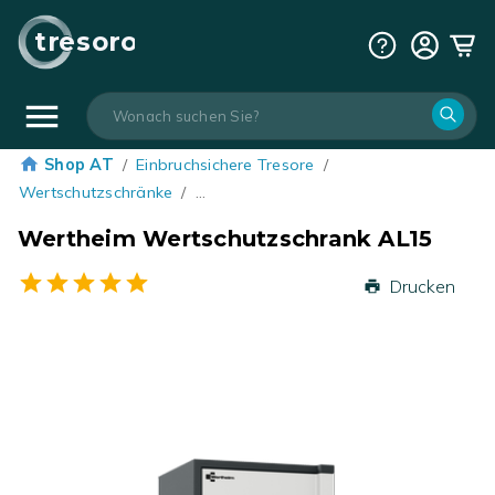
tresoro
Shop AT
/
Einbruchsichere Tresore
/
Wertschutzschränke
/
…
Wertheim Wertschutzschrank AL15
Drucken