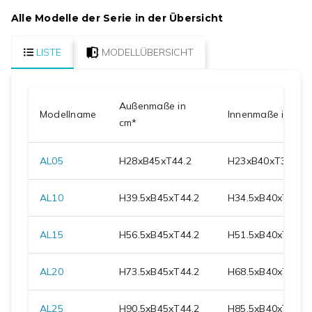
Alle Modelle der Serie in der Übersicht
LISTE
MODELLÜBERSICHT
Außenmaße in
Modellname
Innenmaße in cm
cm*
AL05
H
28
xB
45
xT
44.2
H
23
xB
40
xT
31
AL10
H
39.5
xB
45
xT
44.2
H
34.5
xB
40
xT
31
AL15
H
56.5
xB
45
xT
44.2
H
51.5
xB
40
xT
31
AL20
H
73.5
xB
45
xT
44.2
H
68.5
xB
40
xT
31
AL25
H
90.5
xB
45
xT
44.2
H
85.5
xB
40
xT
31