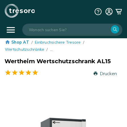
tresoro
Shop AT
/
Einbruchsichere Tresore
/
Wertschutzschränke
/
…
Wertheim Wertschutzschrank AL15
Drucken