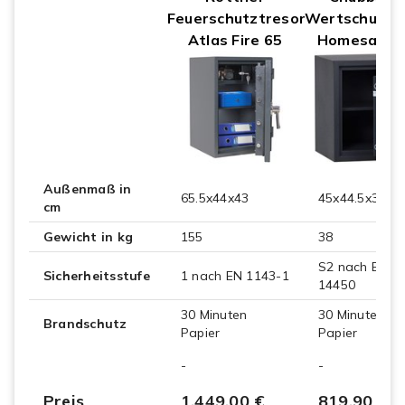
Feuerschutztresor
Wertschutzs
Atlas Fire 65
Homesafe 3
Außenmaß in
65.5x44x43
45x44.5x39
cm
Gewicht in kg
155
38
S2 nach EN
Sicherheitsstufe
1 nach EN 1143-1
14450
30 Minuten
30 Minuten
Brandschutz
Papier
Papier
-
-
Preis
1.449,00 €
819,90 €