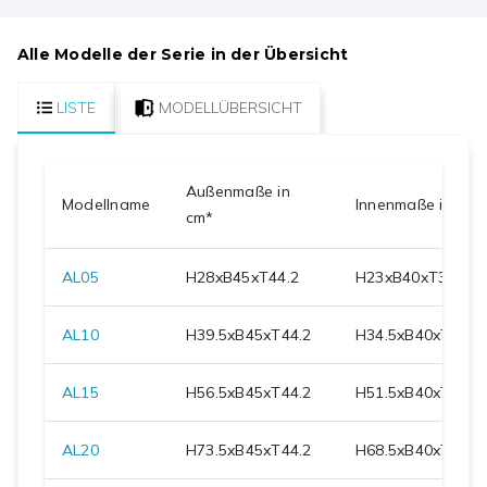
Alle Modelle der Serie in der Übersicht
LISTE
MODELLÜBERSICHT
Außenmaße in
Modellname
Innenmaße in cm
cm*
AL05
H
28
xB
45
xT
44.2
H
23
xB
40
xT
31
AL10
H
39.5
xB
45
xT
44.2
H
34.5
xB
40
xT
31
AL15
H
56.5
xB
45
xT
44.2
H
51.5
xB
40
xT
31
AL20
H
73.5
xB
45
xT
44.2
H
68.5
xB
40
xT
31