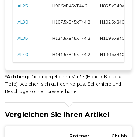
AL25
H
90.5
xB
45
xT
44.2
H
85.5
xB
40
xT
31
AL30
H
107.5
xB
45
xT
44.2
H
102.5
xB
40
xT
31
AL35
H
124.5
xB
45
xT
44.2
H
119.5
xB
40
xT
31
AL40
H
141.5
xB
45
xT
44.2
H
136.5
xB
40
xT
31
*Achtung:
Die angegebenen Maße (Höhe x Breite x
Tiefe) beziehen sich auf den Korpus. Scharniere und
Beschläge können diese erhöhen.
Vergleichen Sie Ihren Artikel
Rottner
Chubbsaf