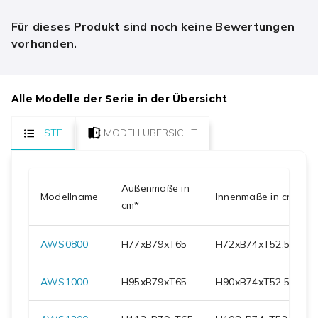
Für dieses Produkt sind noch keine Bewertungen
vorhanden.
Alle Modelle der Serie in der Übersicht
LISTE
MODELLÜBERSICHT
Außenmaße in
Modellname
Innenmaße in cm
cm*
AWS0800
H
77
xB
79
xT
65
H
72
xB
74
xT
52.5
AWS1000
H
95
xB
79
xT
65
H
90
xB
74
xT
52.5