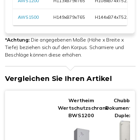
AWS1200
H
113
xB
79
xT
65
H
108
xB
74
xT
52.5
AWS1500
H
149
xB
79
xT
65
H
144
xB
74
xT
52.5
*Achtung:
Die angegebenen Maße (Höhe x Breite x
Tiefe) beziehen sich auf den Korpus. Scharniere und
Beschläge können diese erhöhen.
Vergleichen Sie Ihren Artikel
Wertheim
Chubbsaf
Wertschutzschrank
Dokumentent
BWS1200
Duplex 5