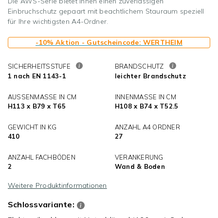
Die AWS-Serie bietet Ihnen einen zuverlässigen
Einbruchschutz gepaart mit beachtlichem Stauraum speziell
für Ihre wichtigsten A4-Ordner.
-10% Aktion - Gutscheincode: WERTHEIM
SICHERHEITSSTUFE
BRANDSCHUTZ
1 nach EN 1143-1
leichter Brandschutz
AUSSENMASSE IN CM
INNENMASSE IN CM
H113 x B79 x T65
H108 x B74 x T52.5
GEWICHT IN KG
ANZAHL A4 ORDNER
410
27
ANZAHL FACHBÖDEN
VERANKERUNG
2
Wand & Boden
Weitere Produktinformationen
Schlossvariante: