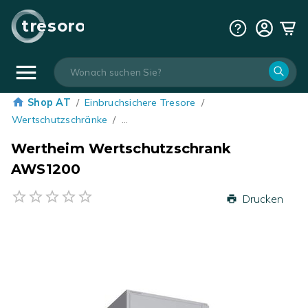
tresoro
Shop AT
/
Einbruchsichere Tresore
/
Wertschutzschränke
/
…
Wertheim Wertschutzschrank
AWS1200
Drucken