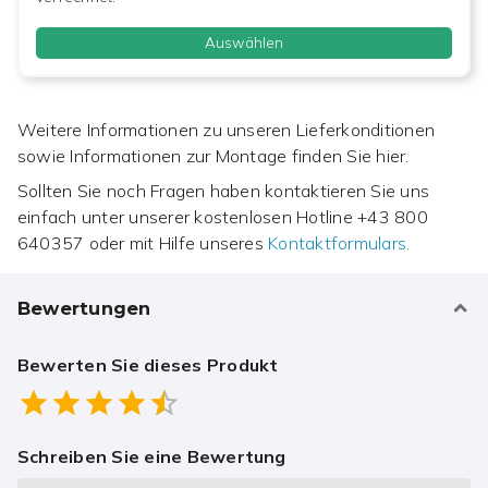
Auswählen
Weitere Informationen zu unseren Lieferkonditionen
sowie Informationen zur Montage finden Sie hier.
Sollten Sie noch Fragen haben kontaktieren Sie uns
einfach unter unserer kostenlosen Hotline
+43 800
640357
oder mit Hilfe unseres
Kontaktformulars.
Bewertungen
Bewerten Sie dieses Produkt
Empty
0.5 Stars
1 Star
1.5 Stars
2 Stars
2.5 Stars
3 Stars
3.5 Stars
4 Stars
4.5 Stars
5 Stars
Schreiben Sie eine Bewertung