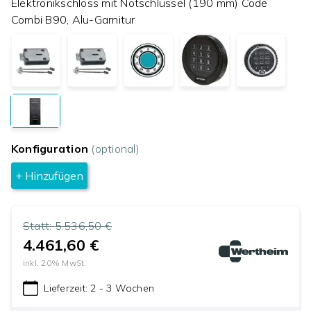
Elektronikschloss mit Notschlüssel (190 mm) Code
Combi B90, Alu-Garnitur
Konfiguration
(optional)
+ Hinzufügen
Statt:
5.536,50 €
4.461,60 €
inkl.
20
% MwSt.
Lieferzeit:
2 - 3 Wochen